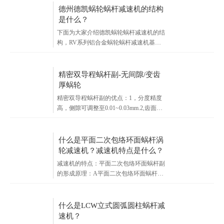
德州德凯蜗轮蜗杆减速机的结构
是什么？
下面为大家介绍德凯蜗轮蜗杆减速机的结
构，RV系列铝合金蜗轮蜗杆减速机基本
结构主要有传动零件蜗轮蜗杆、轴、轴
承、箱体及其附件所构成。可分为有三大
基本构造部：箱体、蜗轮蜗杆、轴承与轴
精密双导程蜗杆副-无间隙/变齿
组合。箱体是蜗轮蜗杆减速机中所有配件
厚蜗轮
的基座，是支承固定轴系部件、保证传动
精密双导程蜗杆副的优点：1，分度精度
配件正确相对位置并支撑作用在减速机上
高，侧隙可调整至0.01~0.03mm.2,齿面接
荷载的重要配件。
触稳，不会改变中心距。3，调整准确，
方便可靠。4，装配灵活，装配时，可调
整环来获得合适的啮合侧隙。
什么是平面二次包络环面蜗杆涡
轮减速机？减速机特点是什么？
减速机的特点：平面二次包络环面蜗杆副
的形成原理：A平面二次包络环面蜗杆副
的形成过程主要包括两次包络运动 :1、 第
一次包络运动是以一个平面齿蜗轮的齿面
为母面与蜗杆以一定的相对运动，包络出
什么是LCW立式圆弧圆柱蜗杆减
蜗杆的螺旋齿面;2、 第二次包络运动是以
速机？
第一次包络运动形成螺旋曲面为母面与蜗