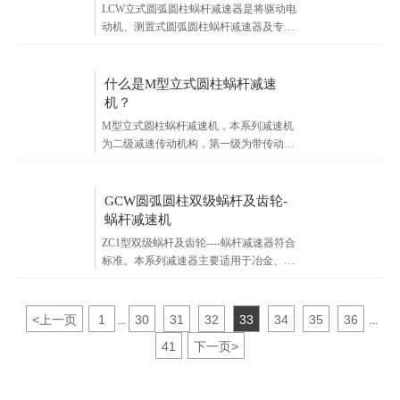
LCW立式圆弧圆柱蜗杆减速器是将驱动电
轮通过共轭运动包络出蜗轮齿面。
动机、测置式圆弧圆柱蜗杆减速器及专用
安装支架复合为一体的专用减速传动装
置。具有承载能力高、尺寸小、结构紧
凑、操作灵活、简便可靠等特点。主要适
什么是M型立式圆柱蜗杆减速
用于化工、制药、建筑、食品、轻工等行
机？
业的搅拌设备中。
M型立式圆柱蜗杆减速机，本系列减速机
为二级减速传动机构，第一级为带传动，
第二级为阿基米德圆柱蜗杆涡轮传动，其
特点有：结构紧凑传动比大，工作平稳可
靠，无噪音、在蜗杆螺线导程角小的情况
GCW圆弧圆柱双级蜗杆及齿轮-
下减速机还具有自锁性。该机适用于室内
蜗杆减速机
无大震动情况的化工设备（搅拌器）的立
ZC1型双级蜗杆及齿轮----蜗杆减速器符合
式减速装置，并广泛用于搪玻璃反应罐，
标准。本系列减速器主要适用于冶金、矿
以顺时针方向旋转为宜。若配上防爆电机
山、起重、运输、化工、建筑、及轻工业
和静电三角带还可以用在有防爆要求的场
等行业。减速器输入轴转速不超过
合。选择减速机型号时，要根据输出轴转
1500r/min。
<
上一页
1
30
31
32
33
34
35
36
速与最大输出功率这两个参数详情咨询店
...
...
家。
41
下一页
>