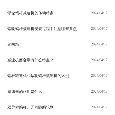
特点和区别
蜗轮蜗杆减速机的传动特点
2024/04/17
蜗轮蜗杆减速机安装过程中注意哪些要点
2024/04/17
转向箱
2024/04/17
减速机磨合期有什么特点？
2024/04/17
蜗杆减速机和蜗轮蜗杆减速机的区别
2024/04/17
减速器的作用是什么
2024/04/17
双导程蜗杆、无间隙蜗轮副
2024/04/17