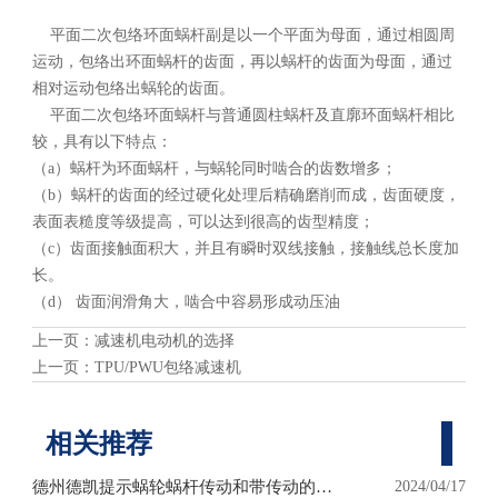
平面二次包络环面蜗杆副是以一个平面为母面，通过相圆周
运动，包络出环面蜗杆的齿面，再以蜗杆的齿面为母面，通过
相对运动包络出蜗轮的齿面。
平面二次包络环面蜗杆与普通圆柱蜗杆及直廓环面蜗杆相比
较，具有以下特点：
（a）蜗杆为环面蜗杆，与蜗轮同时啮合的齿数增多；
（b）蜗杆的齿面的经过硬化处理后精确磨削而成，齿面硬度，
表面表糙度等级提高，可以达到很高的齿型精度；
（c）齿面接触面积大，并且有瞬时双线接触，接触线总长度加
长。
（d） 齿面润滑角大，啮合中容易形成动压油
上一页：
减速机电动机的选择
上一页：
TPU/PWU包络减速机
相关推荐
德州德凯提示蜗轮蜗杆传动和带传动的的
2024/04/17