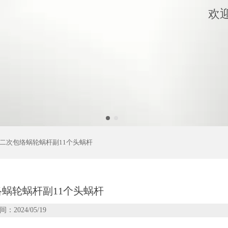
欢
二次包络蜗轮蜗杆副11个头蜗杆
蜗轮蜗杆副11个头蜗杆
：2024/05/19