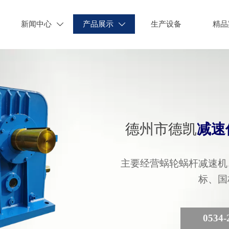
新闻中心
产品展示
生产设备
精品


德州市德凯
减速
主要经营蜗轮蜗杆减速机
标、国
0534-