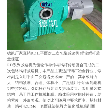
德凯厂家直销RD11平面次二次包络减速机 蜗轮蜗杆质
量保证
RD系列减速机为齿轮传导传与蜗杆传动复合而成的二
次包络蜗杆减速机，本产品主要适用钢厂冶金行业，蜗
杆副是采用平面二次包络技术而生产的，其承载能力
大，结构紧凑、合理、体积小、广泛适用于冶金轧钢机
组中拉矫机，引锭杆存放装置及振动装置。采用轴装式
结构，易于同工作机械相联。箱体采用树脂砂铸造，结
构紧凑，外形美观。传动比可随用户要求而变。蜗杆材
质：蜗杆42CrMo，表面经渗氮辉光氮化后精磨削而