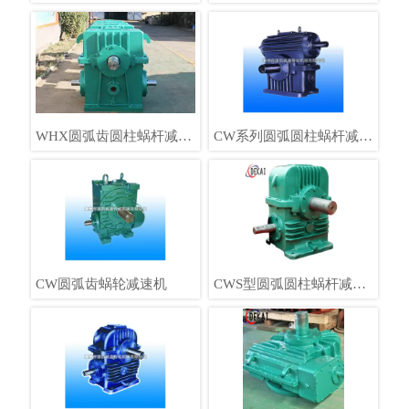
柱蜗轮蜗杆减速机德凯生
镗孔机专用铝合金壳体
产
WHX圆弧齿圆柱蜗杆减速
CW系列圆弧圆柱蜗杆减速
器
机
CW圆弧齿蜗轮减速机
CWS型圆弧圆柱蜗杆减速
机