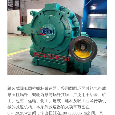
轴装式圆弧圆柱蜗杆减速器，采用圆圆环面砂轮包络成
形圆柱蜗杆，蜗轮齿形与蜗杆共轭。广泛用于冶金、矿
山、起重、运输、化工、建筑、建材及轻工业等传动机
械的减速机构。本系列减速器输入功率范围在
0.7~202KW之间，输出扭矩在180~33000N.m之间。具