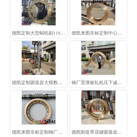
德凯定制大型蜗轮副1160
德凯来图非标定制中心距
中心距30+大模数直径超2
705蜗轮副带花键钢厂专供
米
德凯定制圆弧齿大模数大
钢厂宽厚板轧机压下减速
中心距蜗杆7个头3米长电
机用蜗轮毛坯中心距910直
厂用
径超2米德凯制造
德凯来图非标定制钢厂用
德凯制造带花键圆弧齿蜗