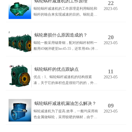
蜗轮蜗杆减速机的工作原理
22
蜗轮蜗杆减速机的工作原理是利用蜗轮和
2023-05
蜗杆的啮合来实现减速的目的。蜗轮是一
种圆柱形的齿轮，其齿面呈螺旋状，称为
蜗线。蜗杆是一种长条形的轴，其表面也
呈螺旋状，与蜗轮啮合。当蜗轮和蜗杆啮
蜗轮磨损什么原因造成的？
20
合时，由于蜗线的特殊形状，使得蜗轮的
蜗轮一般采用锡青铜，配对的蜗杆材料一
2023-05
转速比蜗杆的转速低，从而实现减速的目
般用45钢淬硬至hrc45-55，还常用40c:淬硬
的。
hrc50-55，经蜗杆磨床磨削至粗糙度rao.8
fcm，减速机正常运行时，蜗杆就象一把
淬硬的锉刀，不停地锉削蜗轮，使蜗轮产
蜗轮蜗杆的优点跟缺点
11
生磨损。一般来书这种磨损很慢，象某厂
优点：1、蜗轮蜗杆减速机的结构很紧
2023-05
有些减速机可以使用10年以上，如果磨损
凑，关于它的体积也是很轻巧的的，外形
速度较快，就要考虑减速机的选型是否正
可根据客户要求，具有很好的散热性，它
确，是否有超负荷运行，蜗轮蜗杆的材
的热交换性也很好。2、蜗轮蜗杆减速机
质，装配质量或使用环境等原因。
的安装也是比较简易的，它具有灵活的特
蜗轮蜗杆减速机漏油怎么解决？
09
性，蜗杆减速机也用易于维护的好处。其
蜗轮减速机为了提高.效率，一般均采用有
2023-05
优点还包括传动的时候比较稳定，噪音比
色金属做蜗轮，采用较硬的钢材，由于它
较小，而且很耐用。
是滑动摩擦传动，在运行过程中，就会产
生较高的热量，使减速机各零件和密封之