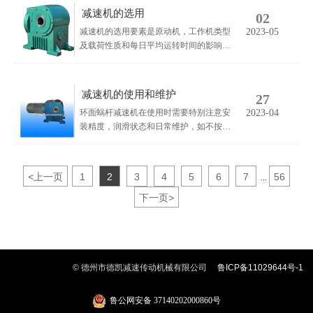
间热膨胀产生差异，从而在各配合面产生
减速机的选用
02
间隙，而油液由于温度的升高变稀，容易
减速机的选用要素是原动机，工作机类型
2023-05
造成泄漏。主要原因有四点:一是材质的搭
及载荷性质和每日平均运转时间的影响，
配是否合理，二是啮合磨擦面的表面质
一般情况的选用计算，要计入工况系数
量，三是润滑油的选择，添加量是否正
KA。
确，四是装配质量和使用环境。
减速机的使用和维护
27
环面蜗杆减速机在使用时需要特别注意安
2023-04
装精度，润滑状态和日常维护，如不按要
求进行，则环面蜗杆减速机的性能被破坏
不能正常发挥，并造成蜗杆副很快磨损失
效。
<
上一页
1
2
3
4
5
6
7
56
...
下一页
>
© 德州市德凯减速传动机械有限公司
鲁ICP备11029644号-1
鲁公网安备 37140202000860号