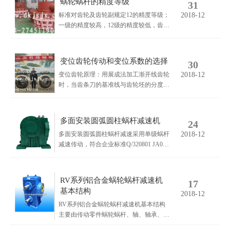
蜗轮蜗杆的精度等级
31
标准对齿轮及齿轮副规定12的精度等级；
2018-12
一级的精度较高，12级的精度较低，齿轮
副中两个齿轮的精度等级一般取成相同，
也允许取成不相同。齿轮的各项公差和极
限偏差分成三个组：1传递运动的准确
变位齿轮传动和变位系数的选择
30
性；2运动的平稳性；3载荷分布的均匀
变位齿轮原理：用展成法加工渐开线齿轮
2018-12
性。根据使用要求的不同，允许各公差组
时，当齿条刀的基准线与齿轮坯的分度圆
选用不同的精度等级。但在同一公差组
相切时，则加工出来的齿轮为标准齿轮；
内，各项公差与极限偏差应保持相同的精
当齿条刀的基准线与齿坯的分度不相切
度等级。
时，则加工出来的齿条为变位齿轮，刀具
多面安装圆弧圆柱蜗杆减速机
24
的基础线和轮坯的分度圆之间的距离称为
多面安装圆弧圆柱蜗杆减速采用单级蜗杆
2018-12
变位量。
减速传动，符合企业标准Q/320801 JA008-
2003《多面安装圆弧圆柱蜗杆减速器》。
此系列减速器综合了GB/T7935-1999《圆
弧圆柱蜗杆减速器》和JB/T6387-1992《轴
RV系列铝合金蜗轮蜗杆减速机
17
装式圆弧圆柱蜗杆减速器》的优点，可实
基本结构
2018-12
现六面安装。
RV系列铝合金蜗轮蜗杆减速机基本结构
主要由传动零件蜗轮蜗杆、轴、轴承、箱
体及其附件所构成。可分为有三大基本结