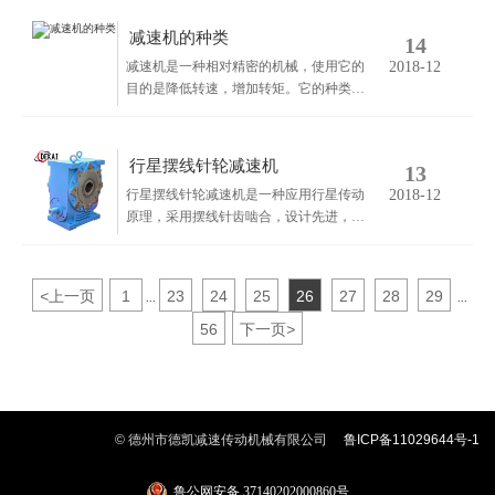
构部：箱体、蜗轮蜗杆、轴承与轴组合。
箱体是蜗轮蜗杆减速机中所有配件的基
减速机的种类
14
座，是支承固定轴系部件、保证传动配件
减速机是一种相对精密的机械，使用它的
2018-12
正确相对位置并支撑作用在减速机上荷载
目的是降低转速，增加转矩。它的种类繁
的重要配件。
多，型号各异，不同种类有不同的用途。
减速器的种类繁多，按照传动类型可分为
齿轮减速器、蜗杆减速器和行星齿轮减速
行星摆线针轮减速机
13
器；
行星摆线针轮减速机是一种应用行星传动
2018-12
原理，采用摆线针齿啮合，设计先进，结
构新颖的减速机构。它具有减速比大，传
动效率高，体积小，重量轻，故障少，寿
命长，运转平稳可靠，噪音小，拆装方
<
上一页
1
23
24
25
26
27
28
29
...
...
便，容易维修，结构简单，过载能力强，
耐冲击，惯性力矩小，等特点。尤其是98
56
下一页
>
年新开发的X8000系列行星摆线针轮减速
机产品，全部采用计算机优化设计及国内
外先进的加工工艺方法制造，各项指标均
达到国际同类产品先进水平。
© 德州市德凯减速传动机械有限公司
鲁ICP备11029644号-1
鲁公网安备 37140202000860号