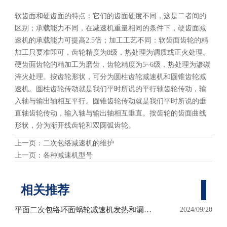
软齿面和硬齿面的特点：它们的齿面硬度不同，这是二者间的
区别；承载能力不同，在减速机重量相同的条件下，硬齿面减
速机的承载能力可提高2.5倍；加工工艺不同：软齿面齿轮的精
加工只要准即可，齿轮精度为8级，热处理为调质或正火处理。
硬齿面齿轮的精加工为磨齿，齿轮精度为5~6级，热处理为渗碳
淬火处理。按齿轮形状，可分为圆柱齿轮减速机和圆锥齿轮减
速机。圆柱齿轮传动就是我们平时所说的平行轴齿轮传动，输
入轴与输出轴相互平行。圆锥齿轮传动就是我们平时所说的垂
直轴齿轮传动，输入轴与输出轴相互垂直。按齿轮的齿面曲线
形状，分为渐开线齿轮和双圆弧齿轮。
上一页：
二次包络减速机的维护
上一页：
各种减速机型号
相关推荐
平面二次包络环面蜗轮减速机发热和漏油
2024/09/20
怎么处理？