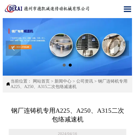



当前位置：
网站首页
>
新闻中心
>
公司资讯
>
钢厂连铸机专用

A225、A250、A315二次包络减速机
钢厂连铸机专用A225、A250、A315二次
包络减速机
2024/04/16