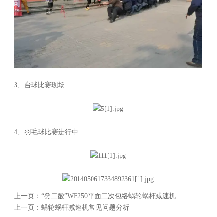
3、台球比赛现场
4、羽毛球比赛进行中
上一页：
“癸二酸”WF250平面二次包络蜗轮蜗杆减速机
上一页：
蜗轮蜗杆减速机常见问题分析