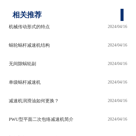
相关推荐
机械传动形式的特点
2024/04/16
蜗轮蜗杆减速机结构
2024/04/16
无间隙蜗轮副
2024/04/16
单级蜗杆减速机
2024/04/16
减速机润滑油如何更换？
2024/04/16
PWU型平面二次包络减速机简介
2024/04/16