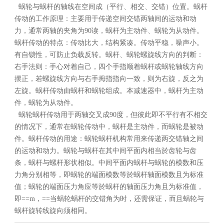
蜗轮与蜗杆的轴线在空间成（平行、相交、交错）位置。蜗杆
传动的工作原理：主要用于传递空间交错两轴间的运动和动
力，通常两轴的夹角为90读，蜗杆为主动件、蜗轮为从动件。
蜗杆传动的特点：传动比大，结构紧凑。传动平稳，噪声小。
有自锁性，可防止负载反转。蜗杆、蜗轮螺旋线方向的判断：
右手法则：手心对着自己，四个手指顺着蜗杆或蜗轮轴线方向
摆正，若螺旋线方向与右手拇指指向一致，则为右旋，反之为
左旋。蜗杆传动由蜗杆和蜗轮组成。本减速器中，蜗杆为主动
件，蜗轮为从动件。
蜗轮蜗杆传动用于两轴交叉成90度，但彼此即不平行有不相交
的情况下，通常在蜗轮传动中，蜗杆是主动件，而蜗轮是被动
件。蜗杆传动的用途：蜗轮蜗杆机构常用来传递两交错轴之间
的运动和动力。蜗轮与蜗杆在其中间平面内相当於齿轮与齿
条，蜗杆与螺杆形状相似。中间平面内蜗杆与蜗轮的模数和压
力角分别相等，即蜗轮的端面模数等於蜗杆轴面模数且为标准
值；蜗轮的端面压力角应等於蜗杆的轴面压力角且为标准值，
即==m，==当蜗轮蜗杆的交错角为时，还需保证，而且蜗轮与
蜗杆旋转线旋向须相同。