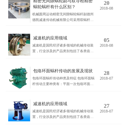
精密无间隙蜗轮副与双导程精密
20
蜗轮蜗杆有什么区别？
2018-08
机械圆周运动精密无间隙蜗轮蜗杆副德州
德凯减速传动机械有限公司采用双蜗杆对
消间隙原理开发生产的精密蜗轮蜗杆副，
主要用于大型机床工作台的驱动、高精密
分割器等无间隙圆周运动精确定位场合，
减速机的应用领域
05
该蜗轮副中心距最大可做到2000mm，单
减速机是国民经济诸多领域的机械传动装
2018-08
节速比可做到1/365同时不产生回程间隙。
置，行业涉及的产品类别包括了各类齿轮
减速机、行星齿轮减速机及蜗杆减速机，
也包括了各种专用传动装置，如增速装
置、调速装置、以及包括柔性传动装置在
包络环面蜗杆传动的发展及现状
28
内的各类复合传动装置等。产品服务领域
包络环面蜗杆传动种类及特征:包络环面蜗
2018-07
涉及冶金、有色、煤炭、建材、船舶、水
杆传动主要种类有：平面一次包络环面蜗
利、电力、工程机械及石化等行业。
杆传动；平面二次包络环面蜗杆传动；锥
面二次包络环面蜗杆传动。以直齿或斜齿
平面蜗轮为产形轮而展成包络环面蜗杆称
减速机的应用领域
27
为平面包络环面蜗杆,这些特定齿面的蜗轮
减速机是国民经济诸多领域的机械传动装
2018-07
可以和它们各自的包络环面蜗杆组成蜗杆
置，行业涉及的产品类别包括了各类齿轮
传动，称为平面一次包络环面蜗杆传动。
减速机、行星齿轮减速机及蜗杆减速机，