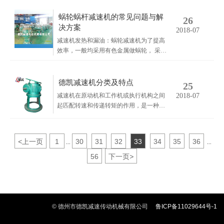
也包括了各种专用传动装置，如增速装
置、调速装置、以及包括柔性传动装置在
蜗轮蜗杆减速机的常见问题与解
26
内的各类复合传动装置等。
决方案
2018-07
减速机发热和漏油：蜗轮减速机为了提高
效率，一般均采用有色金属做蜗轮， 采用
较硬的钢材做蜗杆，由于它是滑动摩擦传
动，在运行过程中，就会产生较高的热
量，使减速机各零件和密封之间热膨胀产
德凯减速机分类及特点
25
生差异，从而在各配合面产生间隙，而油
减速机在原动机和工作机或执行机构之间
2018-07
液由于温度的升高变稀，容易造成泄漏。
起匹配转速和传递转矩的作用，是一种相
主要原因有四点，一是材质的搭配是否合
对精密的机械。使用它的目的是降低转
理，二是啮合磨擦面的表面质量，三是润
速，增加转矩。它的种类繁多，型号各
滑油的选择，添加量是否正确，四是装配
异，不同种类有不同的用途。减速器的种
质量和使用环境。
<
上一页
1
30
31
32
33
34
35
36
...
...
类繁多，按照传动类型可分为齿轮减速
器、蜗杆减速器和行星齿轮减速器；按照
56
下一页
>
传动级数不同可分为单级和多级减速器；
按照齿轮形状可分为圆柱齿轮减速器、圆
锥齿轮减速器和圆锥－圆柱齿轮减速器；
按照传动的布置形式又可分为展开式、分
流式和同轴式减速器。
© 德州市德凯减速传动机械有限公司
鲁ICP备11029644号-1