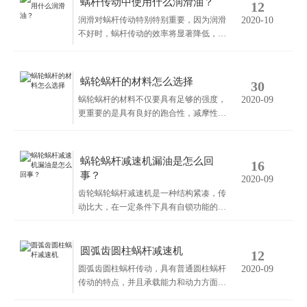
蜗杆传动中使用什么润滑油？
12
润滑对蜗杆传动特别特别重要，因为润滑
2020-10
不好时，蜗杆传动的效率将显著降低，并
会导致剧烈的磨损和胶合。通常采用粘度
较大的润滑油，为提高其抗胶合能力，可
加入油性添加剂以提高油膜的刚度，但青
蜗轮蜗杆的材料怎么选择
30
铜蜗轮不允许采用活.性大的油性添加剂，
蜗轮蜗杆的材料不仅要具有足够的强度，
2020-09
以免被腐蚀。
更重要的是具有良好的跑合性，减摩性及
耐磨性。蜗杆一般用碳钢或者铝合金钢制
成，对于不太重要的传动及低速中载蜗
杆，可采用40和45钢等，经调质硬度在
蜗轮蜗杆减速机漏油是怎么回
16
220-300，常用的蜗轮材料可采用灰铸
事？
2020-09
铁，为了防止变形，一般要对蜗轮进行处
齿轮蜗轮蜗杆减速机是一种结构紧凑，传
理。
动比大，在一定条件下具有自锁功能的传
动机械。安装方便，结构合理，应用广
泛。它是在蜗轮蜗杆减速器输入端加装一
个斜齿轮减速器，构成的多级减速器可获
圆弧齿圆柱蜗杆减速机
12
得非常低的输出速度，比单机蜗轮蜗杆减
圆弧齿圆柱蜗杆传动，具有普通圆柱蜗杆
2020-09
速机具有更高的效率，且震动小，噪声
传动的特点，并且承载能力和动力方面均
低。减速机漏油的原因分析：
有提高。特点：效率高，由于是凹凸圆弧