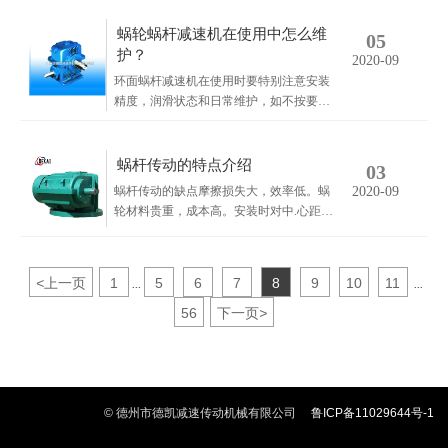
廓啮合，接触线与蜗杆圆周速度方向间夹
角较大，有利于形成润滑油膜，从而减少
蜗轮蜗杆减速机在使用中怎么维
05
了啮合面间的摩擦，故磨损小、发热低、
护？
2020-09
效率高；承载能力高，由于凹凸齿面啮
环面蜗杆减速机在使用时要特别注意安装
合，综合曲率半径大，因而降低了齿面接
精度，润滑状态和日常维护，如不按要求
触应力，增.大了齿面强度，提高了承载能
进行工作，则环面蜗杆减速机的性能将被
力；体积小、质量轻，由于齿面和齿根强
破坏而不能正常使用，并造成蜗杆副快速
度提高，使传动能力增.大，在传递相同功
磨损失效。安装要求：减速机输入轴直接
蜗杆传动的特点介绍
率情况下，与普通圆柱蜗杆传动相比，体
03
与电动机连接时，须采用弹性联轴器，减
积小、质量轻，结构更紧凑。
蜗杆传动的缺点摩擦损失大，效率低。蜗
2020-09
速机输出轴直接与工作机连接时，须采用
轮材料贵重，成本高。安装时对中.心距的
齿式联轴器或其他非刚性联轴器。
尺寸精度要求较高。蜗杆传动常用于传动
功率在50KW以下，滑动速度在15以下的
机器社保中。蜗杆传动的类型一般分为圆
<
上一页
1
5
6
7
8
9
10
11
...
...
柱蜗杆传动、环面蜗杆传动、锥蜗杆传
动。
56
下一页
>
© 德州市德凯减速传动机械有限公司
鲁ICP备11029644号-1