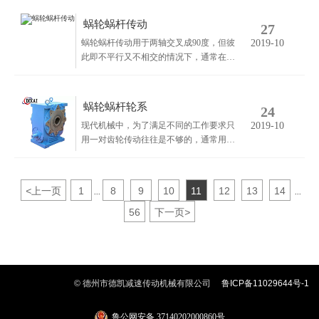
力，通常两轴的夹角为90读，蜗杆为主动
件、蜗轮为从动件。蜗杆传动的特点：传
蜗轮蜗杆传动
27
动比大，结构紧凑。传动平稳，噪声小。
蜗轮蜗杆传动用于两轴交叉成90度，但彼
2019-10
有自锁性，可防止负载反转。
此即不平行又不相交的情况下，通常在蜗
轮传动中，蜗杆是主动件，而蜗轮是被动
件。
蜗轮蜗杆轮系
24
现代机械中，为了满足不同的工作要求只
2019-10
用一对齿轮传动往往是不够的，通常用一
系列齿轮共同传动，这种由一系列齿轮组
成的传动系统称为轮系。
<
上一页
1
8
9
10
11
12
13
14
...
...
56
下一页
>
© 德州市德凯减速传动机械有限公司
鲁ICP备11029644号-1
鲁公网安备 37140202000860号