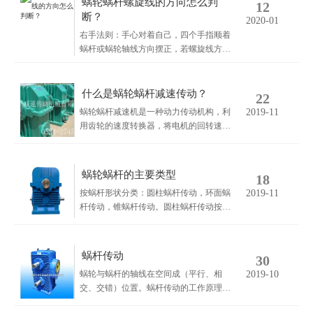
蜗轮蜗杆螺旋线的方向怎么判
12
断？
2020-01
右手法则：手心对着自己，四个手指顺着
蜗杆或蜗轮轴线方向摆正，若螺旋线方向
与右手拇指指向一致，则为右旋，反之为
左旋。
什么是蜗轮蜗杆减速传动？
22
蜗轮蜗杆减速机是一种动力传动机构，利
2019-11
用齿轮的速度转换器，将电机的回转速减
速到所要的回转数，并得.到较大转矩的机
构。在用于传递动力与运动的机构中，减
速机的应用范围相当广泛。在各式机械的
蜗轮蜗杆的主要类型
18
传动系统中都可以见到它的踪迹，从交通
按蜗杆形状分类：圆柱蜗杆传动，环面蜗
2019-11
工具的船舶、汽车、机车、建筑用的重型
杆传动，锥蜗杆传动。圆柱蜗杆传动按蜗
机具，机械工业所用的加工机具及自动化
杆齿面形状分类：根据齿面形状的不同，
生产设备，到日常生活中常见的家电，钟
圆柱蜗杆传动又分为普通圆柱蜗杆传动和
表等。
圆弧圆柱蜗杆传动两类。
蜗杆传动
30
蜗轮与蜗杆的轴线在空间成（平行、相
2019-10
交、交错）位置。蜗杆传动的工作原理：
主要用于传递空间交错两轴间的运动和动