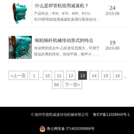
轮系的类型：由齿轮组成的传动系统简称
什么是焊管机组用减速机？
24
为轮系。轮系分为：定轴轮系（轴线固
产品特点：Φ50、Φ76、Φ89、Φ114、
2019-08
定）、周转轮系（轴有公转）、复合轮系
Φ219焊管机组用减速机采用行星传动与蜗
（两者混合）。
轮传动复合而成的传动机械，具有承载能
力高、结构紧凑、传动比范围大、使用寿
命长等特点。有左进料、右进料两种形
蜗轮蜗杆机械传动形式的特点
19
式，且每种形式都有高速和低速两种传动
传动带的优点中.心距变化范围大，可用于
2019-08
比供用户选择。箱体采用树脂砂铸造。
较远距离的传动，传动平稳，噪声小，能
缓冲吸振，有过载保护作用，结构简单，
成本低，安装要求不高。
<
上一页
1
10
11
12
13
14
15
16
...
...
56
下一页
>
© 德州市德凯减速传动机械有限公司
鲁ICP备11029644号-1
鲁公网安备 37140202000860号