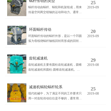
蜗杆传动的类型
25
蜗杆传动由蜗杆、蜗轮和机架组成，用来
2019-09
传递空间两交错轴的运动和动力。通常两
轴交错角为90°，蜗杆为主动件。根据蜗
杆的形状，蜗杆传动可分为圆柱蜗杆传
动，环面蜗杆传动，和锥面蜗杆传动。圆
环面蜗杆传动
20
柱蜗杆传动，按蜗杆轴面齿形又可分为普
环面蜗杆传动的蜗杆外形，是以一个凹圆
2019-09
通蜗杆传动和圆弧齿圆柱蜗杆传动。
弧为母线绕蜗杆轴线回转而形成的回转
面，故称圆环回转面蜗杆，简称环面蜗
杆。在切削过程中，蜗杆轴线与刀座回转
a的距离等于蜗杆传动的a距；蜗杆与刀座
齿轮减速机
29
分别绕各自轴线回转的转速比，等于蜗杆
齿轮减速机主要有圆柱齿轮减速机，圆锥
2019-08
传动的传动比。
齿轮减速机和圆柱-圆锥齿轮减速机。齿
轮减速机的特点是传动效率高、维护简
便，因此应用范围非常广。齿轮减速机的
级数通常为单级、两级、三.级和多级，按
减速机蜗轮蜗杆轮系
25
轴线在空间的布置又可以分为立式和卧
现代机械中，为了满足不同的工作要求只
2019-08
式。
用一对齿轮传动往往是不够的，通常用一
系列齿轮共同传动。这种由一系列齿轮组
成的传动系统称为齿轮系（简称轮系）。