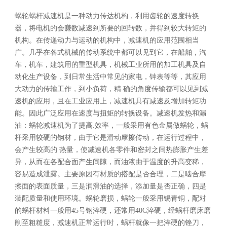
蜗轮蜗杆减速机是一种动力传达机构，利用齿轮的速度转换
器，将电机的会赚数减速到所要的回转数，并得到较大转矩的
机构。在传递动力与运动的机构中，减速机的应用范围相当
广。几乎在各式机械的传动系统中都可以见到它，在船舶，汽
车，机车，建筑用的重型机具，机械工业所用的加工机具及自
动化生产设备，到日常生活中常见的家电，钟表等等，其应用
大动力的传输工作，到小负荷，精.确的角度传输都可以见到减
速机的应用，且在工业应用上，减速机具有减速及增加转矩功
能。因此广泛应用在速度与扭矩的转换设备。减速机发热和漏
油：蜗轮减速机为了提高.效率，一般采用有色金属做蜗轮，蜗
杆采用较硬的钢材，由于它是滑动摩擦传动，在运行过程中，
会产生较高的 热量，使减速机各零件和密封之间热膨胀产生差
异，从而在各配合面产生间隙，而油液由于温度的升高变稀，
容易造成泄露。主要原因有材质的搭配是否合理，二是啮合摩
擦面的表面质量，三是润滑油的选择，添加量是否正确，四是
装配质量和使用环境。蜗轮磨损，蜗轮一般采用锡青铜，配对
的蜗杆材料一般用45号钢淬硬，还常用40C淬硬，经蜗杆磨床磨
削至粗糙度，减速机正常运行时，蜗杆就像一把淬硬的锉刀，